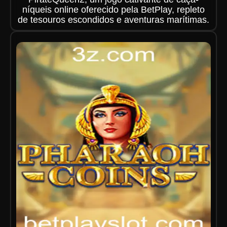
níqueis online oferecido pela BetPlay, repleto
de tesouros escondidos e aventuras marítimas.