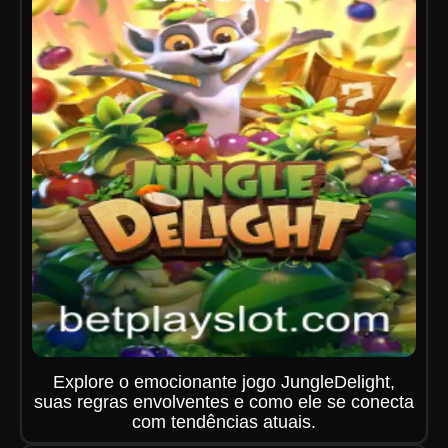
Explore o emocionante jogo JungleDelight,
suas regras envolventes e como ele se conecta
com tendências atuais.