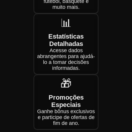
futebol, basquete e
muito mais.
📊
Estatísticas
Detalhadas
Acesse dados
abrangentes para ajudá-
lo a tomar decisões
informadas.
🎁
Promoções
Especiais
Ganhe bônus exclusivos
e participe de ofertas de
fim de ano.