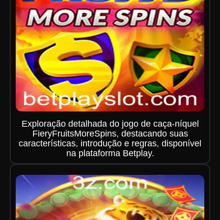
Exploração detalhada do jogo de caça-níquel
FieryFruitsMoreSpins, destacando suas
características, introdução e regras, disponível
na plataforma Betplay.