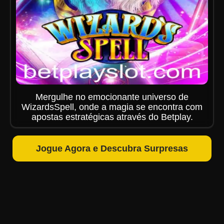
Mergulhe no emocionante universo de
WizardsSpell, onde a magia se encontra com
apostas estratégicas através do Betplay.
Jogue Agora e Descubra Surpresas