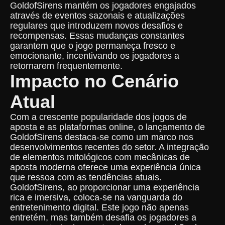
GoldofSirens mantém os jogadores engajados
através de eventos sazonais e atualizações
regulares que introduzem novos desafios e
recompensas. Essas mudanças constantes
garantem que o jogo permaneça fresco e
emocionante, incentivando os jogadores a
retornarem frequentemente.
Impacto no Cenário
Atual
Com a crescente popularidade dos jogos de
aposta e as plataformas online, o lançamento de
GoldofSirens destaca-se como um marco nos
desenvolvimentos recentes do setor. A integração
de elementos mitológicos com mecânicas de
aposta moderna oferece uma experiência única
que ressoa com as tendências atuais.
GoldofSirens, ao proporcionar uma experiência
rica e imersiva, coloca-se na vanguarda do
entretenimento digital. Este jogo não apenas
entretém, mas também desafia os jogadores a