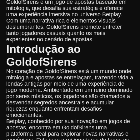
GoldofSirens é um jogo de apostas baseado em
mitologia, que desafia sua estratégia e oferece
uma experiência imersiva no universo Betplay.
Com uma narrativa rica e elementos visuais
deslumbrantes, GoldofSirens promete entreter
tanto jogadores casuais quanto os mais
experientes no cenário de apostas.
Introdução ao
GoldofSirens
No coração de GoldofSirens está um mundo onde
mitologia e apostas se entrelaçam, trazendo vida a
lendas antigas por meio de uma experiência de
jogo moderna. Ambientado em um reino dominado
por seres místicos, os jogadores são chamados a
desvendar segredos ancestrais e acumular
riquezas enquanto enfrentam desafios
emocionantes.
Betplay, conhecido por sua inovação em jogos de
apostas, encontra em GoldofSirens uma
plataforma ideal para explorar novas narrativas e