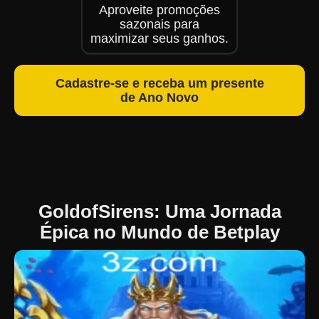
Aproveite promoções
sazonais para
maximizar seus ganhos.
Cadastre-se e receba um presente
de Ano Novo
GoldofSirens: Uma Jornada
Épica no Mundo de Betplay