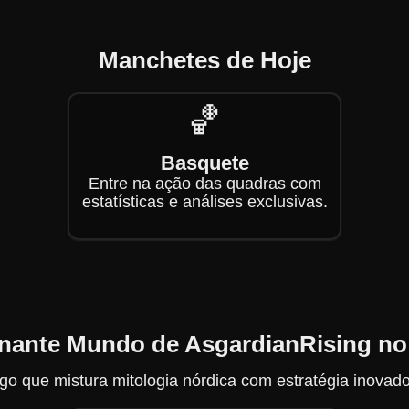
Manchetes de Hoje
🏀
Basquete
Entre na ação das quadras com
estatísticas e análises exclusivas.
nante Mundo de AsgardianRising no
o que mistura mitologia nórdica com estratégia inovado