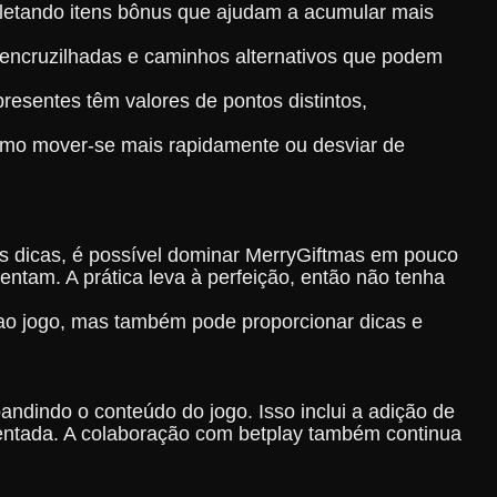
coletando itens bônus que ajudam a acumular mais
encruzilhadas e caminhos alternativos que podem
presentes têm valores de pontos distintos,
omo mover-se mais rapidamente ou desviar de
s dicas, é possível dominar MerryGiftmas em pouco
tam. A prática leva à perfeição, então não tenha
o ao jogo, mas também pode proporcionar dicas e
ndindo o conteúdo do jogo. Isso inclui a adição de
mentada. A colaboração com betplay também continua