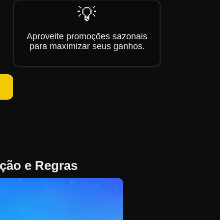
💡
Aproveite promoções sazonais
para maximizar seus ganhos.
ção e Regras