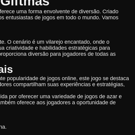
Giftmas
oferece uma forma envolvente de diversão. Criado
e os entusiastas de jogos em todo o mundo. Vamos
te. O cenário é um vilarejo encantado, onde o
 criatividade e habilidades estratégicas para
roporciona diversão para jogadores de todas as
ais
e popularidade de jogos online, este jogo se destaca
dores compartilham suas experiências e estratégias,
da por oferecer uma variedade de jogos de azar e
 também oferece aos jogadores a oportunidade de
na.