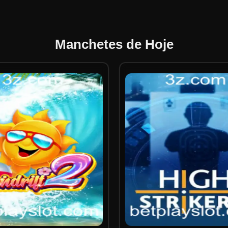
Manchetes de Hoje