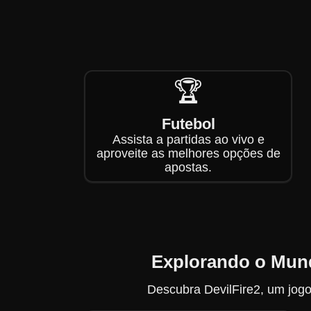
🏆
Futebol
Assista a partidas ao vivo e
aproveite as melhores opções de
apostas.
Explorando o Mund
Descubra DevilFire2, um jogo