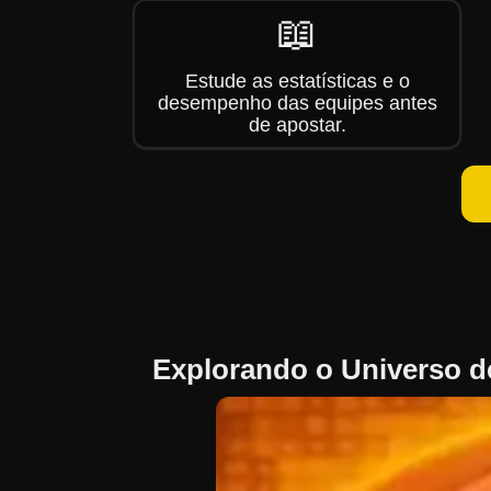
📖
Estude as estatísticas e o
desempenho das equipes antes
de apostar.
Explorando o Universo 