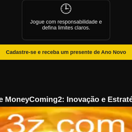
🕒
Jogue com responsabilidade e
defina limites claros.
Cadastre-se e receba um presente de Ano Novo
de MoneyComing2: Inovação e Estrat