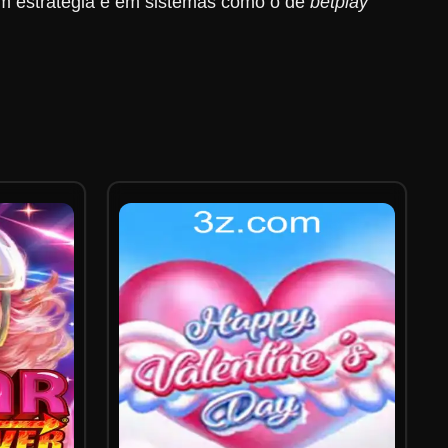
s em estratégia e em sistemas como o de
betplay