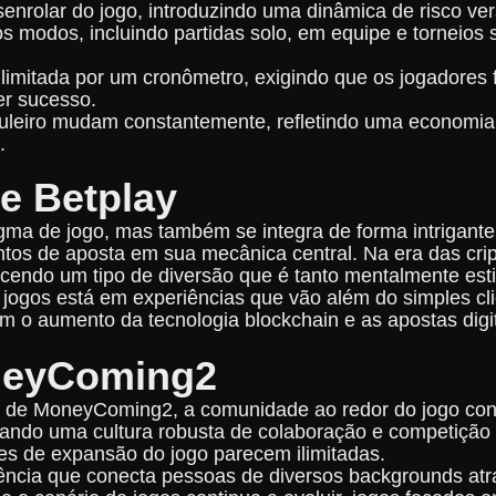
senrolar do jogo, introduzindo uma dinâmica de risco v
 modos, incluindo partidas solo, em equipe e torneios
imitada por um cronômetro, exigindo que os jogadores
er sucesso.
leiro mudam constantemente, refletindo uma economia v
.
e Betplay
a de jogo, mas também se integra de forma intrigante
tos de aposta em sua mecânica central. Na era das crip
ecendo um tipo de diversão que é tanto mentalmente esti
jogos está em experiências que vão além do simples cl
 Com o aumento da tecnologia blockchain e as apostas d
oneyComing2
e MoneyComing2, a comunidade ao redor do jogo contin
criando uma cultura robusta de colaboração e competiçã
es de expansão do jogo parecem ilimitadas.
ia que conecta pessoas de diversos backgrounds atravé