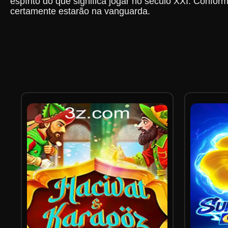
espírito do que significa jogar no século XXI. Confo
certamente estarão na vanguarda.