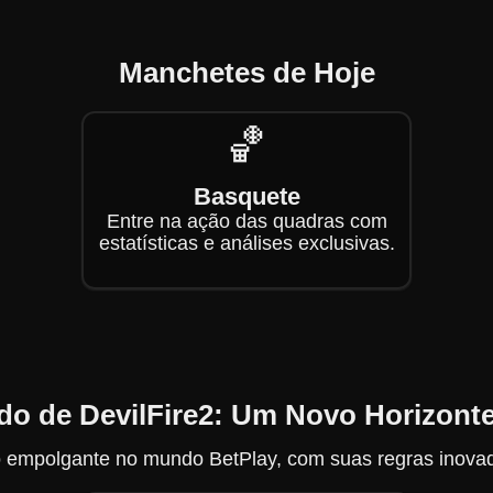
Manchetes de Hoje
🏀
Basquete
Entre na ação das quadras com
estatísticas e análises exclusivas.
o de DevilFire2: Um Novo Horizont
 empolgante no mundo BetPlay, com suas regras inovado