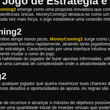
ogo de Estratégia e 
oming2
emerge como uma proposta inovadora que combi
xperiências únicas, MoneyComing2 destaca-se como um f
da vez mais força, o jogo estabelece uma conexão inte
ming2
nline atinge novos picos,
MoneyComing2
surge como u
aridade escalou rapidamente, atraindo tanto jogadore
estratégia. Caracterizado por uma interface intuitiva
lmente mudar o rumo do jogo.
habilidade do jogador de fazer apostas informadas, ut
a uma camada de complexidade onde a aleatoriedade e 
g2
a qualquer jogador que queira maximizar suas chances 
ersos desafios e oportunidades de aposta. As regras sã
 de recursos e alcançar o máximo de objetivos possívei
 uma quantidade inicial de moedas virtuais que podem