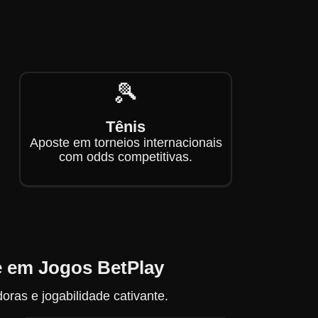
🎾
Tênis
Aposte em torneios internacionais
com odds competitivas.
e em Jogos BetPlay
ras e jogabilidade cativante.