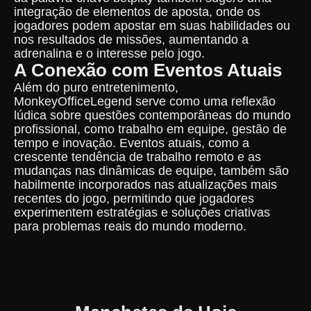
integração de elementos de aposta, onde os
jogadores podem apostar em suas habilidades ou
nos resultados de missões, aumentando a
adrenalina e o interesse pelo jogo.
A Conexão com Eventos Atuais
Além do puro entretenimento,
MonkeyOfficeLegend serve como uma reflexão
lúdica sobre questões contemporâneas do mundo
profissional, como trabalho em equipe, gestão de
tempo e inovação. Eventos atuais, como a
crescente tendência de trabalho remoto e as
mudanças nas dinâmicas de equipe, também são
habilmente incorporados nas atualizações mais
recentes do jogo, permitindo que jogadores
experimentem estratégias e soluções criativas
para problemas reais do mundo moderno.