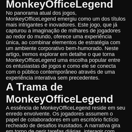
MonkeyOfficeLegend
No panorama atual dos jogos,
MonkeyOfficeLegend emergiu como um dos títulos
mais intrigantes e inovadores. Este jogo, que já
capturou a imaginação de milhares de jogadores
ao redor do mundo, oferece uma experiência
única, ao combinar elementos de estratégia com
um ambiente corporativo bem-humorado. Neste
artigo, iremos explorar em detalhe o que torna
MonkeyOfficeLegend uma escolha popular entre
os entusiastas de jogos e como ele se conecta
com o público contemporâneo através de uma
experiência interativa sem precedentes.
A Trama de
MonkeyOfficeLegend
A essência de MonkeyOfficeLegend reside em seu
enredo envolvente. Os jogadores assumem o
papel de colaboradores em um escritório fictício
recheado de desafios inusitados. A narrativa gira
em torno de gerir tarefas diárias, interagir com