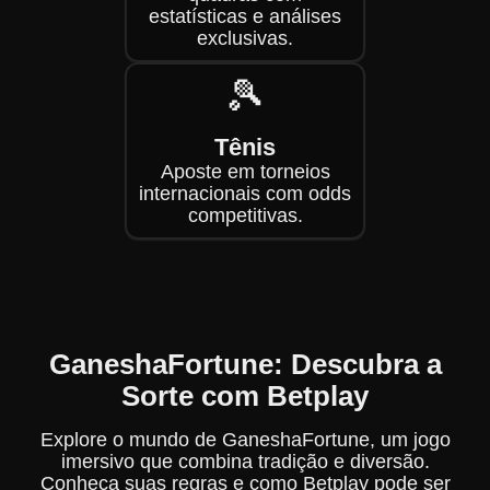
estatísticas e análises
exclusivas.
🎾
Tênis
Aposte em torneios
internacionais com odds
competitivas.
GaneshaFortune: Descubra a
Sorte com Betplay
Explore o mundo de GaneshaFortune, um jogo
imersivo que combina tradição e diversão.
Conheça suas regras e como Betplay pode ser