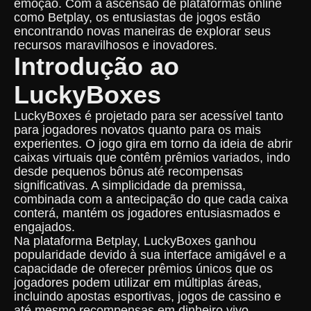
emoção. Com a ascensão de plataformas online
como Betplay, os entusiastas de jogos estão
encontrando novas maneiras de explorar seus
recursos maravilhosos e inovadores.
Introdução ao
LuckyBoxes
LuckyBoxes é projetado para ser acessível tanto
para jogadores novatos quanto para os mais
experientes. O jogo gira em torno da ideia de abrir
caixas virtuais que contêm prêmios variados, indo
desde pequenos bônus até recompensas
significativas. A simplicidade da premissa,
combinada com a antecipação do que cada caixa
conterá, mantém os jogadores entusiasmados e
engajados.
Na plataforma Betplay, LuckyBoxes ganhou
popularidade devido à sua interface amigável e a
capacidade de oferecer prêmios únicos que os
jogadores podem utilizar em múltiplas áreas,
incluindo apostas esportivas, jogos de cassino e
até mesmo recompensas em dinheiro vivo.