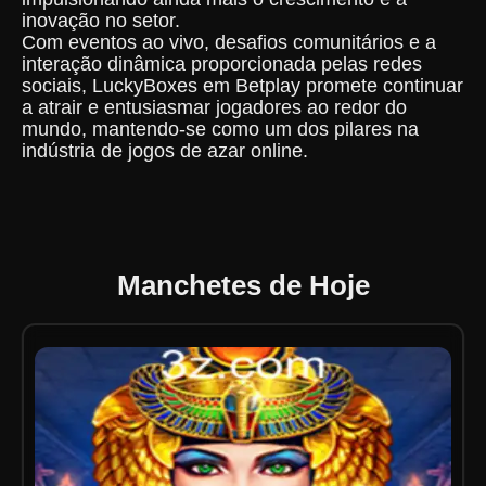
inovação no setor.
Com eventos ao vivo, desafios comunitários e a
interação dinâmica proporcionada pelas redes
sociais, LuckyBoxes em Betplay promete continuar
a atrair e entusiasmar jogadores ao redor do
mundo, mantendo-se como um dos pilares na
indústria de jogos de azar online.
Manchetes de Hoje