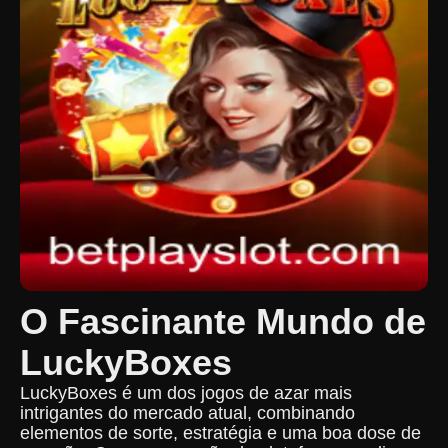
O Fascinante Mundo de
LuckyBoxes
LuckyBoxes é um dos jogos de azar mais
intrigantes do mercado atual, combinando
elementos de sorte, estratégia e uma boa dose de