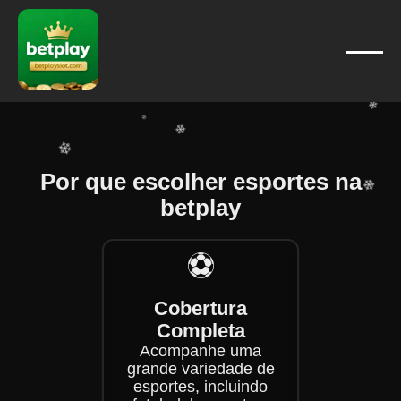
❄
❄
❄
❄
❄
❄
❄
Por que escolher esportes na
❄
❄
❄
betplay
❄
❄
⚽
❄
Cobertura
Completa
Acompanhe uma
grande variedade de
esportes, incluindo