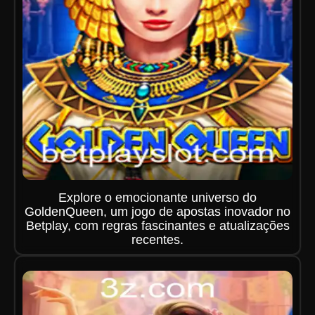
Explore o emocionante universo do
GoldenQueen, um jogo de apostas inovador no
Betplay, com regras fascinantes e atualizações
recentes.