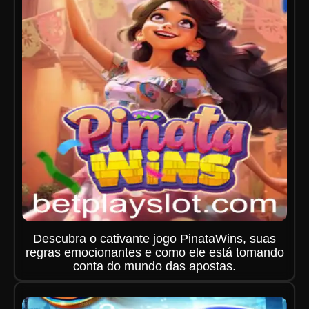
Descubra o cativante jogo PinataWins, suas
regras emocionantes e como ele está tomando
conta do mundo das apostas.