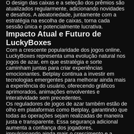
O design das caixas e a seleção dos prêmios são
atualizados regularmente, adicionando novidades
e desafios. A aleatoriedade, juntamente com a
estratégia na escolha de caixas, torna cada
sessão única e potencialmente lucrativa.
Impacto Atual e Futuro de
LuckyBoxes
Com a crescente popularidade dos jogos online,
LuckyBoxes representa uma evolução natural nos
jogos de azar, em que estratégia e sorte
caminham juntas para criar experiências
emocionantes. Betplay continua a investir em
tecnologias emergentes para melhorar ainda mais
a experiência do usuário, oferecendo gráficos
aprimorados, animações envolventes e
interatividade sem precedentes.
Os reguladores de jogos de azar também estão de
olho em plataformas como Betplay, garantindo que
todas as operações sejam realizadas de maneira
justa e transparente. Essa segurança adicional
aumenta a confiança dos jogadores,
impulsionando ainda mais o crescimento e a