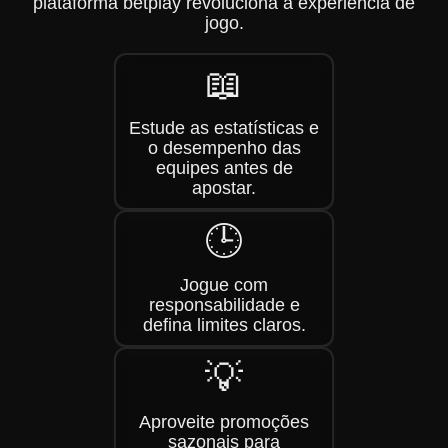
plataforma betplay revoluciona a experiência de
jogo.
📖
Estude as estatísticas e
o desempenho das
equipes antes de
apostar.
🕒
Jogue com
responsabilidade e
defina limites claros.
💡
Aproveite promoções
sazonais para