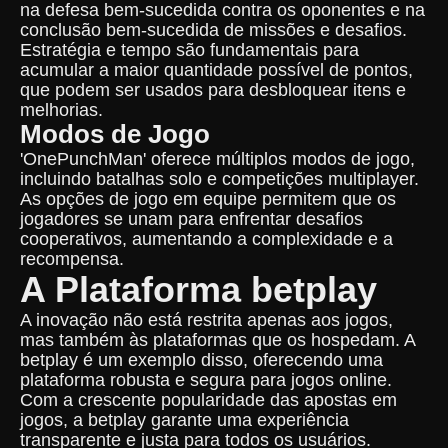
na defesa bem-sucedida contra os oponentes e na
conclusão bem-sucedida de missões e desafios.
Estratégia e tempo são fundamentais para
acumular a maior quantidade possível de pontos,
que podem ser usados para desbloquear itens e
melhorias.
Modos de Jogo
'OnePunchMan' oferece múltiplos modos de jogo,
incluindo batalhas solo e competições multiplayer.
As opções de jogo em equipe permitem que os
jogadores se unam para enfrentar desafios
cooperativos, aumentando a complexidade e a
recompensa.
A Plataforma betplay
A inovação não está restrita apenas aos jogos,
mas também às plataformas que os hospedam. A
betplay é um exemplo disso, oferecendo uma
plataforma robusta e segura para jogos online.
Com a crescente popularidade das apostas em
jogos, a betplay garante uma experiência
transparente e justa para todos os usuários.