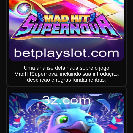
Uma análise detalhada sobre o jogo
MadHitSupernova, incluindo sua introdução,
descrição e regras fundamentais.