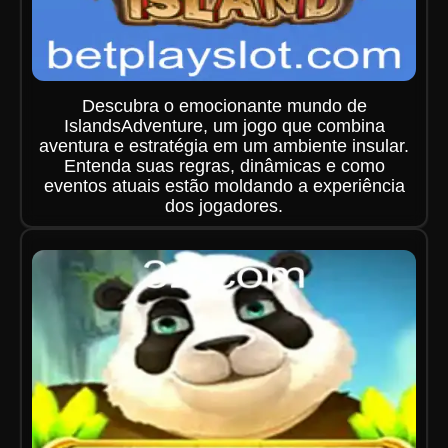
Descubra o emocionante mundo de
IslandsAdventure, um jogo que combina
aventura e estratégia em um ambiente insular.
Entenda suas regras, dinâmicas e como
eventos atuais estão moldando a experiência
dos jogadores.