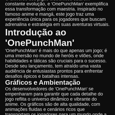
constante evolução, e 'OnePunchMan' exemplifica
essa transformação com maestria. Inspirado no
famoso anime e mangá, este jogo traz uma
experiência única para os jogadores que buscam
adrenalina e estratégia em suas aventuras virtuais.
Introdução ao
'OnePunchMan'
'OnePunchMan' é mais do que apenas um jogo; é
uma imersão no mundo de heróis e vilões, onde
habilidades e táticas são cruciais para o sucesso.
Desde seu lançamento, tem atraído uma vasta
audiência de entusiastas prontos para enfrentar
desafios épicos e batalhas intensas.
Gráficos e Ambientação
Os desenvolvedores de 'OnePunchMan' se
empenharam para garantir que cada detalhe do
jogo reflita o universo dinâmico e vibrante do
anime. Os gráficos são de alta qualidade, com
animações fluidas e cenários ricos que
transportam os jogadores para um mundo onde a