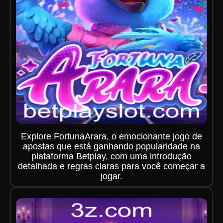
Explore FortunaArara, o emocionante jogo de
apostas que está ganhando popularidade na
plataforma Betplay, com uma introdução
detalhada e regras claras para você começar a
jogar.